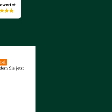
ewertet
rei
dern Sie jetzt