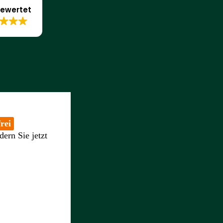
ewertet
rei
dern Sie jetzt