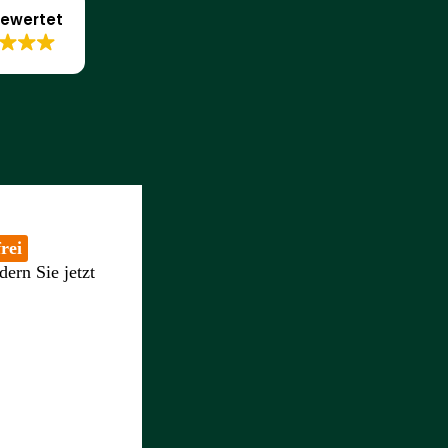
ewertet
rei
dern Sie jetzt