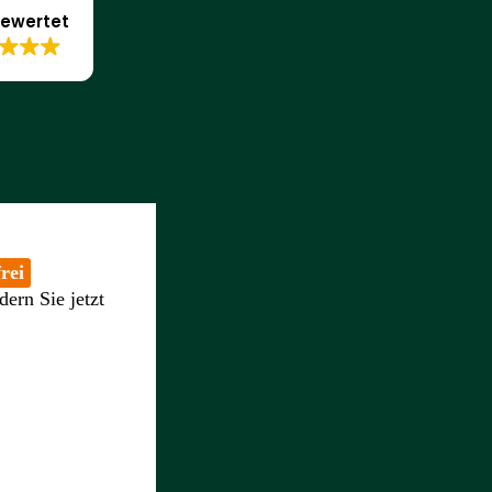
ewertet
rei
dern Sie jetzt