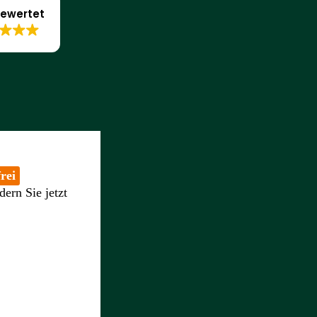
ewertet
rei
dern Sie jetzt