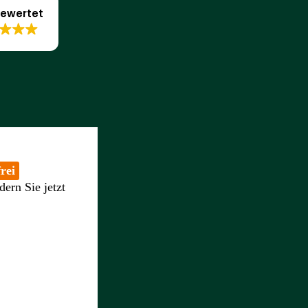
ewertet
rei
dern Sie jetzt