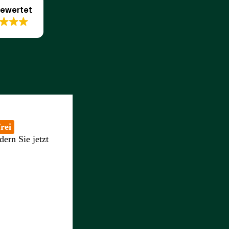
ewertet
rei
dern Sie jetzt