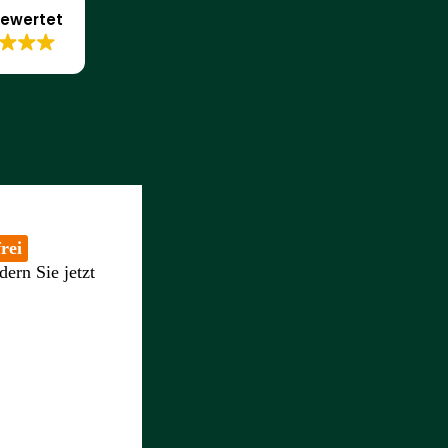
ewertet
rei
dern Sie jetzt