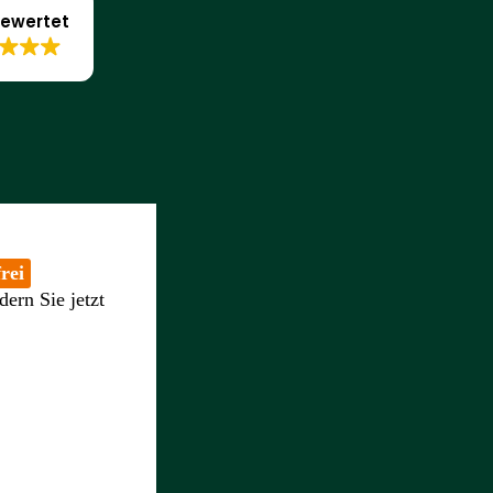
ewertet
rei
dern Sie jetzt