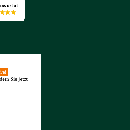
ewertet
rei
dern Sie jetzt